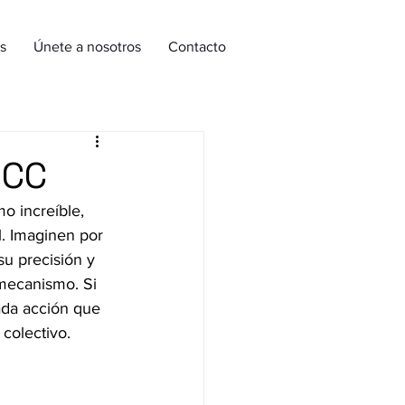
s
Únete a nosotros
Contacto
ICC
o increíble, 
. Imaginen por 
u precisión y 
 mecanismo. Si 
ada acción que 
colectivo.