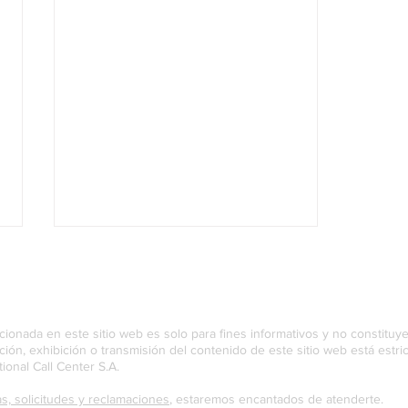
cionada en este sitio web es solo para fines informativos y no constituy
ución, exhibición o transmisión del contenido de este sitio web está est
tional Call Center S.A.
s, solicitudes y reclamaciones
, estaremos encantados de atenderte.
Estrategias para Manejar