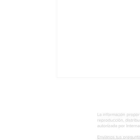
La información propor
reproducción, distrib
autorizada por Interna
Envíanos tus pregunta
La Psicología del Servicio al