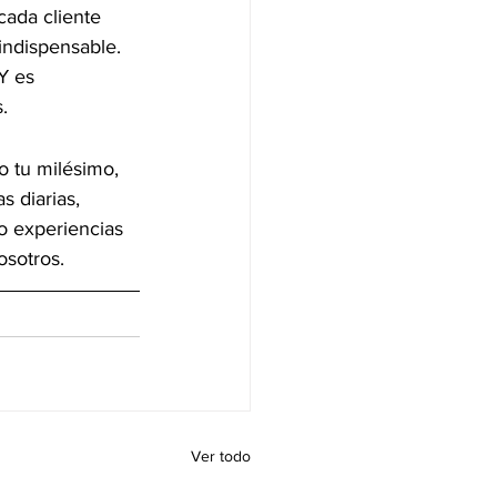
ada cliente 
indispensable. 
Y es 
.
o tu milésimo, 
 diarias, 
 experiencias 
osotros.
Ver todo